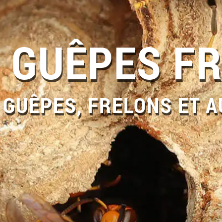
 GUÊPES F
 GUÊPES, FRELONS ET A