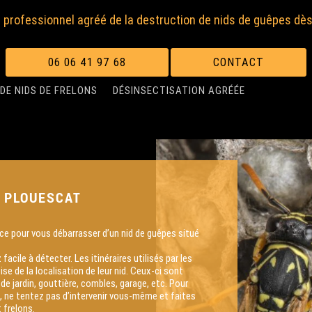
 professionnel agréé de la destruction de nids de guêpes dès
06 06 41 97 68
CONTACT
DE NIDS DE FRELONS
DÉSINSECTISATION AGRÉÉE
S PLOUESCAT
ace pour vous débarrasser d’un nid de guêpes situé
cile à détecter. Les itinéraires utilisés par les
 de la localisation de leur nid. Ceux-ci sont
de jardin, gouttière, combles, garage, etc. Pour
té, ne tentez pas d’intervenir vous-même et faites
 frelons.