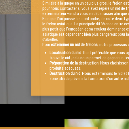
Similaire à la guêpe en un peu plus gros, le frelon es
pour nous contacter si vous avez repéré un nid de f
exterminateur viendra vous en débarrasser afin que v
Bien que l’on puisse les confondre, il existe deux ty
le frelon asiatique. La principale différence entre ces
plus petit que l’européen et sa couleur dominante est
asiatique est cependant bien plus dangereux pour la
d’abeilles.
Pour
exterminer un nid de frelons
, notre processus d
Localisation du nid
. Il est préférable que vous 
trouve le nid ; cela nous permet de gagner un t
Préparation de la destruction
. Nous choisissons
produits adéquats.
Destruction du nid
. Nous exterminons le nid et l
zone afin de prévenir la formation d’un autre nid